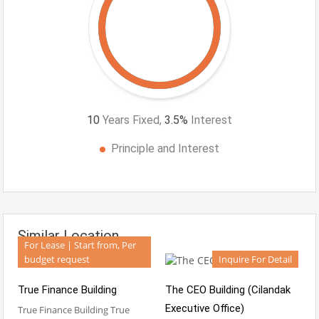
10
Years Fixed,
3.5
%
Interest
Principle and Interest
Similar Location
For Lease | Start from, Per
budget request
Inquire For Detail
True Finance Building
The CEO Building (Cilandak
Executive Office)
True Finance Building True