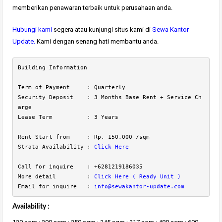
memberikan penawaran terbaik untuk perusahaan anda.
Hubungi kami
segera atau kunjungi situs kami di
Sewa Kantor
Update
.
Kami dengan senang hati membantu anda.
Building Information

Term of Payment     : Quarterly

Security Deposit    : 3 Months Base Rent + Service Ch
arge

Lease Term          : 3 Years

Rent Start from     : Rp. 150.000 /sqm

Strata Availability : 
Click Here 
Call for inquire    : +6281219186035 

More detail         : 
Click Here ( Ready Unit )
Email for inquire   : 
info@sewakantor-update.com
Availability :