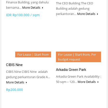
Finance Building, yang dahulu
The CEO Building The CEO
bernama…
More Details
Building adalah gedung
perkantoran…
More Details
IDR Rp100.000 / sqm
For Lease | Start from
For Lease | Start from, Per
budget request
CIBIS Nine
Arkadia Green Park
CIBIS Nine CIBIS Nine adalah
Arkadia Green Park Availability :
gedung perkantoran Grade A…
50 sqm – 120…
More Details
More Details
Rp200.000