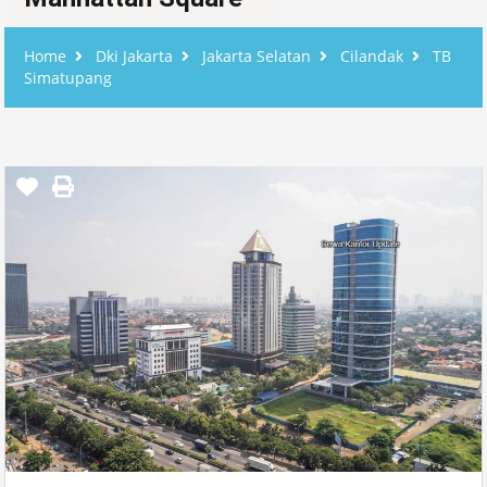
Home
Dki Jakarta
Jakarta Selatan
Cilandak
TB
Simatupang