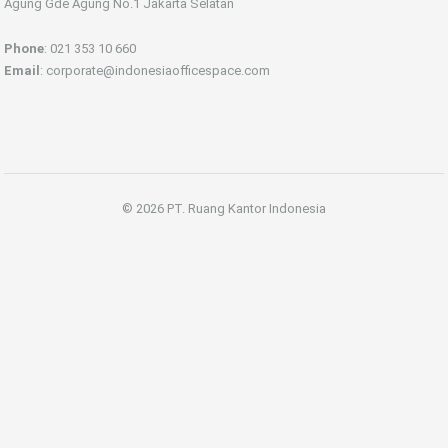
Agung Gde Agung No.1 Jakarta Selatan
Phone
: 021 353 10 660
Email
: corporate@indonesiaofficespace.com
© 2026 PT. Ruang Kantor Indonesia