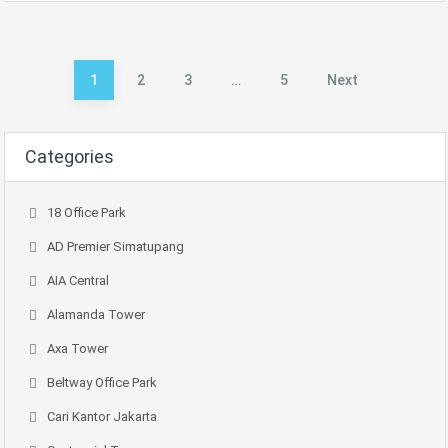
1
2
3
…
5
Next
Paginasi
pos
Categories
18 Office Park
AD Premier Simatupang
AIA Central
Alamanda Tower
Axa Tower
Beltway Office Park
Cari Kantor Jakarta